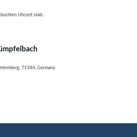
buchten Uhrzeit statt.
rümpfelbach
rttemberg
,
71384
,
Germany